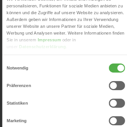
personalisieren, Funktionen für soziale Medien anbieten zu
können und die Zugriffe auf unsere Website zu analysieren.
Außerdem geben wir Informationen zu Ihrer Verwendung
unserer Website an unsere Partner für soziale Medien,
Werbung und Analysen weiter. Weitere Informationen finden
Sie in unserem
Impressum
oder in
unser
Datenschutzerklärung
.
E
Notwendig
i
n
w
Präferenzen
Unsere Produkte
i
l
l
Statistiken
i
g
Marketing
u